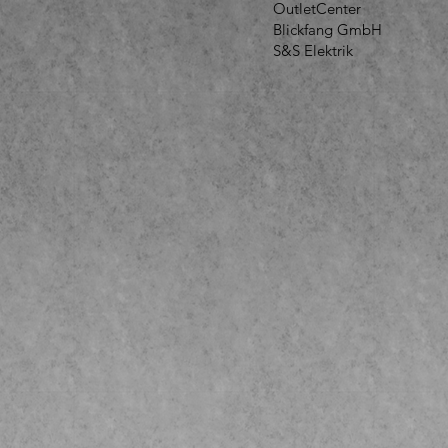
OutletCenter
Blickfang GmbH
S&S Elektrik