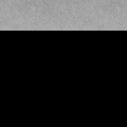
S
W
e