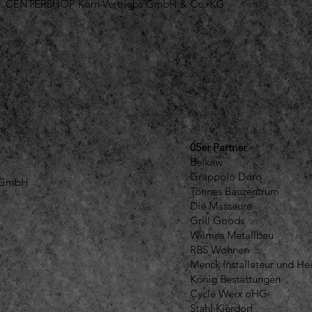
CENTERSHOP Korn Vertriebs GmbH & Co. KG
05er Partner
Belkaw
Grappolo Doro
n GmbH
Tönnes Bauzentrum
Die Masseure
Grill Goods
Wilmes Metallbau
RBS Wohnen
Menck Installateur und He
König Bestattungen
Cycle Werx oHG
Stahl Kierdorf