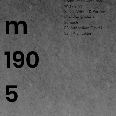
Kombüchen Metalbau
Wohnen99
Servos Winter & Partner
m
RheinBergGalerie
Surbach
RS Immobilien GmbH
Sam Architektur
190
5