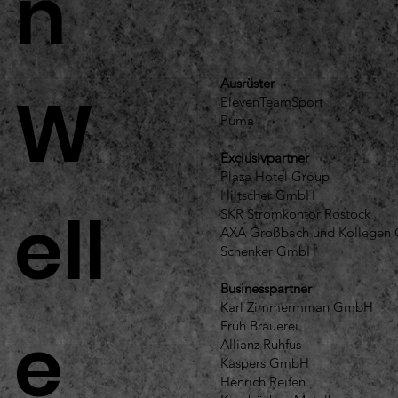
n
Ausrüster
W
ElevenTeamSport
Puma
Exclusivpartner
Plaza Hotel Group
Hiltscher GmbH
ell
SKR Stromkontor Rostock
AXA Großbach und Kollege
Schenker GmbH
Businesspartner
Karl Zimmermman GmbH
e
Früh Brauerei
Allianz Ruhfus
Kaspers GmbH
Henrich Reifen