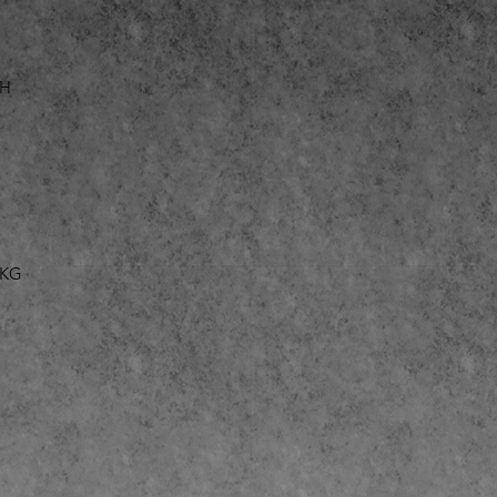
bH
 KG