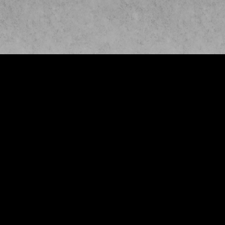
SV Jan
ellem 1905
.V