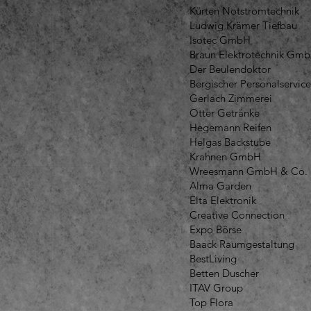
Kürten Notstromtechnik
Ludwig Krämer Tiefbau
Isotec GmbH
Braun Elektrotechnik Gm
Der Beulendoktor
Bergischer Personalservice
Gerlach Zimmerei
Otter Getränke
Hegemann Reifen
Helgas Backstube
Krahnen GmbH
Wreesmann GmbH & Co.
Alma Garden
Elta Elektronik
Creative Connection
Expo Börse
Baack Raumgestaltung
BestLiving
Betten Duscher
ITAV Group
Top Flora