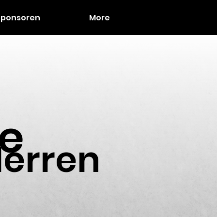
Sponsoren
More
e
Herren