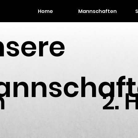
Home
Mannschaften
nsere
annschaft
n
2. 