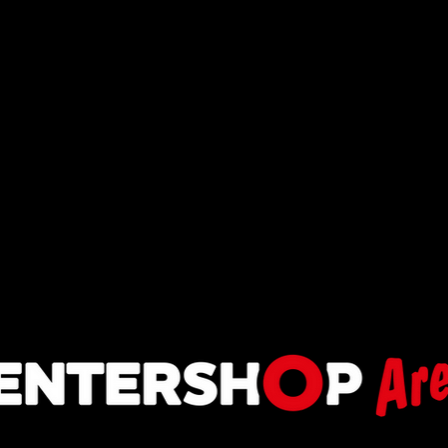
SV Jan
ellem 1905
.V
Am Rübezahlwald 1,