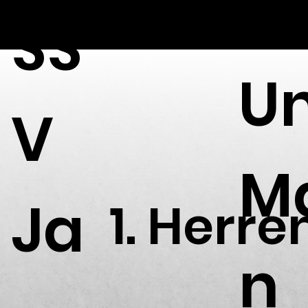
SS
U
V
M
Ja
1. Herre
n