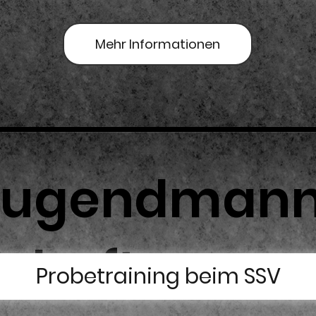
Mehr Informationen
Jugendman
schaften
Probetraining beim SSV