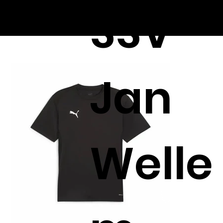
SSV
Jan
Welle