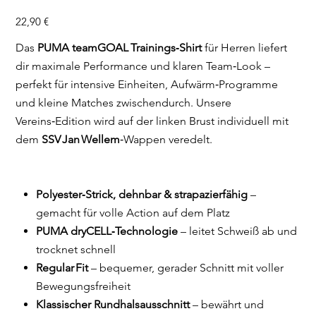
03
Preis
22,90 €
Das
PUMA teamGOAL
Trainings‑Shirt
für Herren liefert
dir maximale Performance und klaren Team‑Look –
perfekt für intensive Einheiten, Aufwärm‑Programme
und kleine Matches zwischendurch. Unsere
Vereins‑Edition wird auf der linken Brust individuell mit
dem
SSV Jan Wellem
‑Wappen veredelt.
Polyester‑Strick, dehnbar & strapazierfähig
–
gemacht für volle Action auf dem Platz
PUMA dryCELL‑Technologie
– leitet Schweiß ab und
trocknet schnell
Regular Fit
– bequemer, gerader Schnitt mit voller
Bewegungsfreiheit
Klassischer Rundhalsausschnitt
– bewährt und