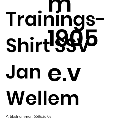
m
Trainings-
1905
Shirt SSV
e.v
Jan
Wellem
Artikelnummer:
Artikelnummer:
658636 03
658636