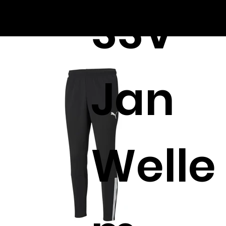
SSV
Jan
Welle