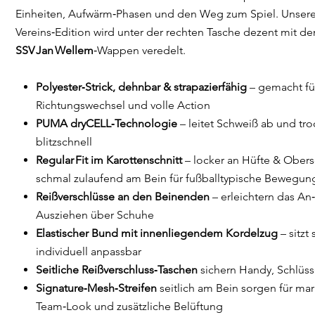
Einheiten, Aufwärm‑Phasen und den Weg zum Spiel. Unser
Vereins‑Edition wird unter der rechten Tasche dezent mit d
SSV Jan Wellem
‑Wappen veredelt.
Polyester‑Strick, dehnbar & strapazierfähig
– gemacht fü
Richtungswechsel und volle Action
PUMA dryCELL‑Technologie
– leitet Schweiß ab und tro
blitzschnell
Regular Fit im Karottenschnitt
– locker an Hüfte & Obers
schmal zulaufend am Bein für fußballtypische Bewegung
Reißverschlüsse an den Beinenden
– erleichtern das An
Ausziehen über Schuhe
Elastischer Bund mit innenliegendem Kordelzug
– sitzt 
individuell anpassbar
Seitliche Reißverschluss‑Taschen
sichern Handy, Schlüss
Signature‑Mesh‑Streifen
seitlich am Bein sorgen für ma
Team‑Look und zusätzliche Belüftung