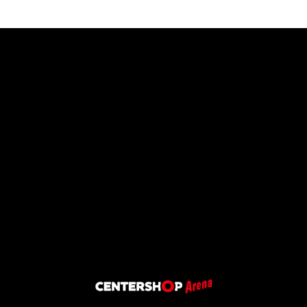
SSV Jan
Wellem
1905 e.V
Am Rübezahlwald 1,