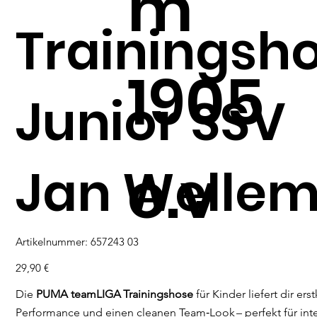
m
Trainingsh
1905
Junior SSV
e.v
Jan Welle
Artikelnummer:
Artikelnummer:
657243 03
657243
03
Preis
29,90 €
Die
PUMA teamLIGA
Trainingshose
für Kinder liefert dir ers
Performance und einen cleanen Team‑Look – perfekt für int